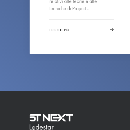
relativi alle teorie e alle
tecniche di Project ...
LEGGI DI PIÙ