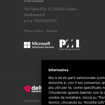
Via Fabio Filzi 27, 20124 Milano
info@stnext.it
p.iva 13309640152
-
Privacy policy
Sitemap
Informativa
Noi e terze parti selezionate (com
tecniche e, con il tuo consenso, a
più utili per te, come specificato n
Chiudendo questo banner con la cro
cookie da installare, clicca su "Per
Privacy Poli
Questo sito è protetto da Google reCAPTCHA v3,
tecnici, cliccando su "Accetta tutti