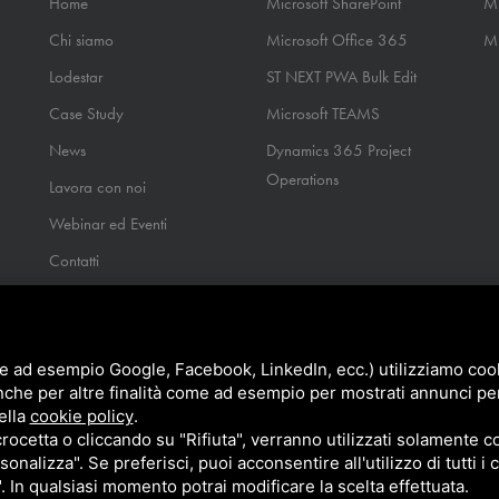
Home
Microsoft SharePoint
Mi
Chi siamo
Microsoft Office 365
Mi
Lodestar
ST NEXT PWA Bulk Edit
Case Study
Microsoft TEAMS
News
Dynamics 365 Project
Operations
Lavora con noi
Webinar ed Eventi
Contatti
e ad esempio Google, Facebook, LinkedIn, ecc.) utilizziamo cooki
nche per altre finalità come ad esempio per mostrati annunci pe
ella
cookie policy
.
cetta o cliccando su "Rifiuta", verranno utilizzati solamente co
sonalizza". Se preferisci, puoi acconsentire all'utilizzo di tutti i
cy
Terms of Service
e
di Google
". In qualsiasi momento potrai modificare la scelta effettuata.