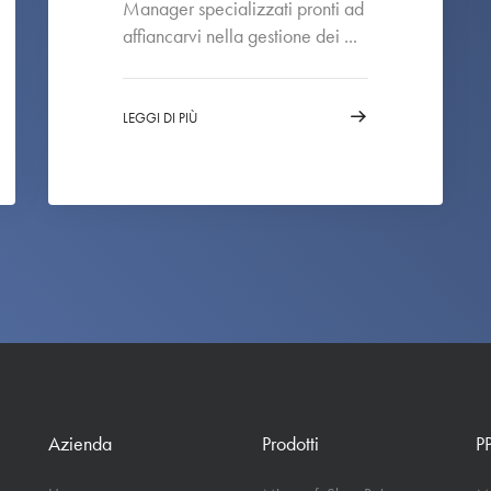
Manager specializzati pronti ad
affiancarvi nella gestione dei ...
LEGGI DI PIÙ
Azienda
Prodotti
P