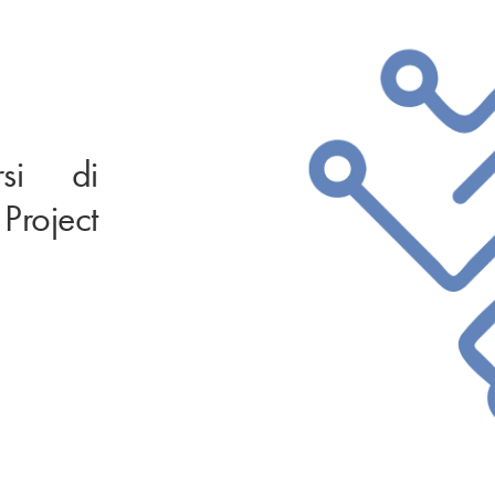
si di
Project