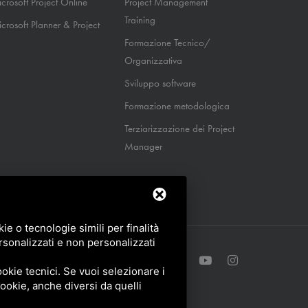
crosoft Project Online
Project Management
Training
crosoft Planner & Project
Formazione Tecnico/
Organizzativa
Sviluppo software
Formazione metodologica
Terziarizzazione dei Project
Manager
e o tecnologie simili per finalità
rsonalizzati e non personalizzati
okie tecnici. Se vuoi selezionare i
 cookie, anche diversi da quelli