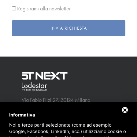
Registrami alla newsletter
INVIA RICHIESTA
Via Fabio Filzi 27, 20124 Milano
info@stnext.it
p.iva 13309640152
Informativa
Noi e terze parti selezionate (come ad esempio
-
Privacy policy
Sitemap
Google, Facebook, LinkedIn, ecc.) utilizziamo cookie o