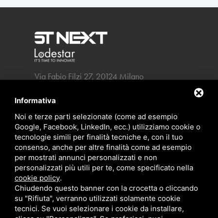
Via Fabio Filzi 27, 20124 Milano
info@stnext.it
p.iva 13309640152
Informativa
Noi e terze parti selezionate (come ad esempio
-
Privacy policy
Sitemap
Google, Facebook, LinkedIn, ecc.) utilizziamo cookie o
tecnologie simili per finalità tecniche e, con il tuo
consenso, anche per altre finalità come ad esempio
per mostrati annunci personalizzati e non
personalizzati più utili per te, come specificato nella
cookie policy
.
Chiudendo questo banner con la crocetta o cliccando
su "Rifiuta", verranno utilizzati solamente cookie
tecnici. Se vuoi selezionare i cookie da installare,