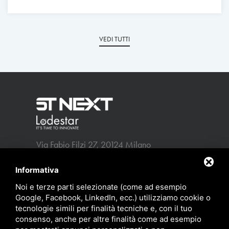
VEDI TUTTI
Via Fabio Filzi 27, 20124 Milano
info@stnext.it
p.iva 13309640152
Informativa
Noi e terze parti selezionate (come ad esempio
-
Privacy policy
Sitemap
Google, Facebook, LinkedIn, ecc.) utilizziamo cookie o
tecnologie simili per finalità tecniche e, con il tuo
consenso, anche per altre finalità come ad esempio