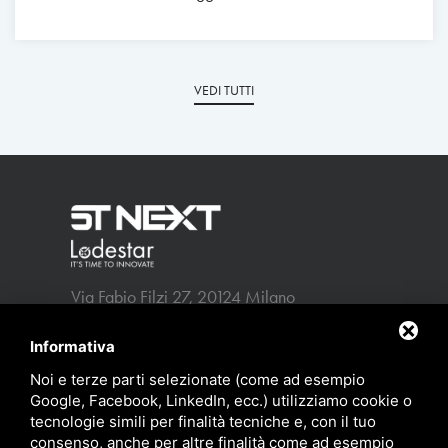
VEDI TUTTI
Via Fabio Filzi 27, 20124 Milano
info@stnext.it
p.iva 13309640152
Informativa
Noi e terze parti selezionate (come ad esempio
-
Privacy policy
Sitemap
Google, Facebook, LinkedIn, ecc.) utilizziamo cookie o
tecnologie simili per finalità tecniche e, con il tuo
consenso, anche per altre finalità come ad esempio